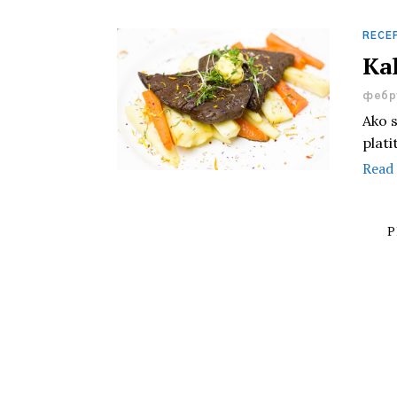
RECE
Ka
фебру
Ako s
plati
Read
P