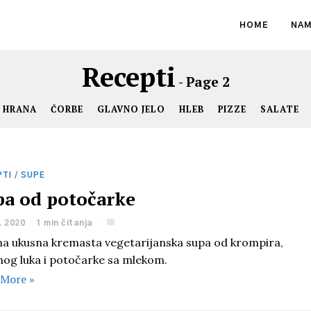
HOME
NAM
Recepti
- Page 2
 HRANA
ČORBE
GLAVNO JELO
HLEB
PIZZE
SALATE
PTI
/
SUPE
pa od potočarke
, 2020
1 min čitanja
a ukusna kremasta vegetarijanska supa od krompira,
nog luka i potočarke sa mlekom.
 More »