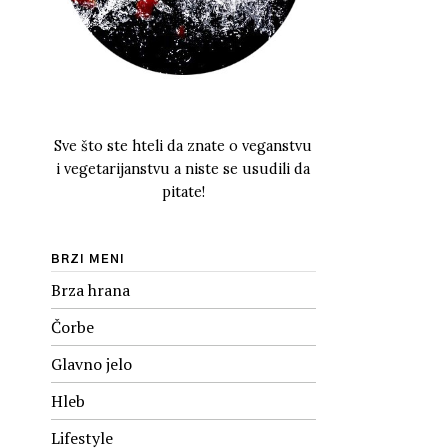
Sve što ste hteli da znate o veganstvu
i vegetarijanstvu a niste se usudili da
pitate!
BRZI MENI
Brza hrana
Čorbe
Glavno jelo
Hleb
Lifestyle