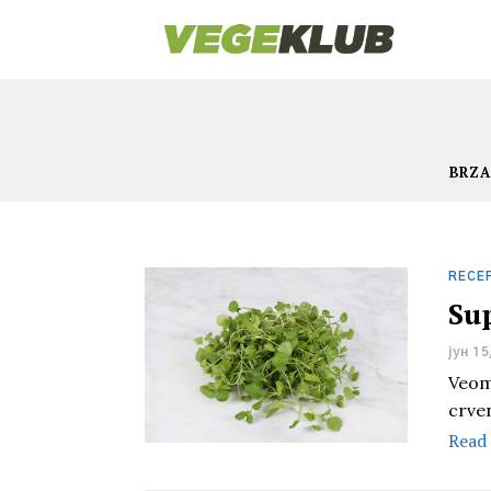
BRZA
RECE
Su
јун 15
Veom
crve
Read