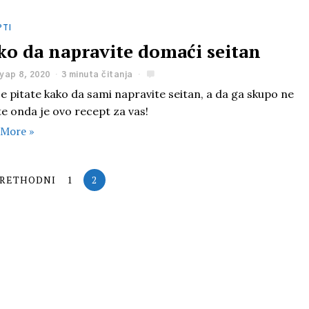
PTI
ko da napravite domaći seitan
ар 8, 2020
3 minuta čitanja
e pitate kako da sami napravite seitan, a da ga skupo ne
te onda je ovo recept za vas!
 More »
RETHODNI
1
2