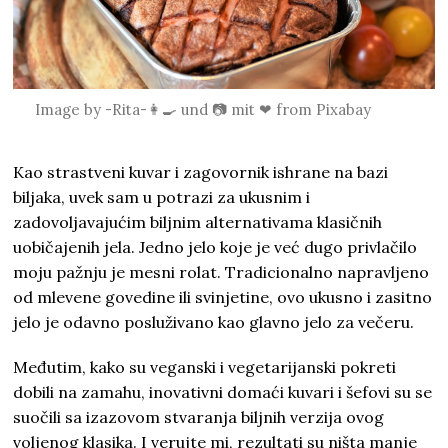
Image by
-Rita-👩‍🍳 und 📷 mit ❤
from
Pixabay
Kao strastveni kuvar i zagovornik ishrane na bazi
biljaka, uvek sam u potrazi za ukusnim i
zadovoljavajućim biljnim alternativama klasičnih
uobičajenih jela. Jedno jelo koje je već dugo privlačilo
moju pažnju je mesni rolat. Tradicionalno napravljeno
od mlevene govedine ili svinjetine, ovo ukusno i zasitno
jelo je odavno posluživano kao glavno jelo za večeru.
Međutim, kako su veganski i vegetarijanski pokreti
dobili na zamahu, inovativni domaći kuvari i šefovi su se
suočili sa izazovom stvaranja biljnih verzija ovog
voljenog klasika. I verujte mi, rezultati su ništa manje