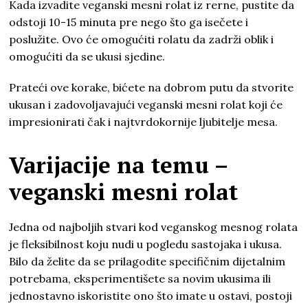
Kada izvadite veganski mesni rolat iz rerne, pustite da
odstoji 10-15 minuta pre nego što ga isečete i
poslužite. Ovo će omogućiti rolatu da zadrži oblik i
omogućiti da se ukusi sjedine.
Prateći ove korake, bićete na dobrom putu da stvorite
ukusan i zadovoljavajući veganski mesni rolat koji će
impresionirati čak i najtvrdokornije ljubitelje mesa.
Varijacije na temu –
veganski mesni rolat
Jedna od najboljih stvari kod veganskog mesnog rolata
je fleksibilnost koju nudi u pogledu sastojaka i ukusa.
Bilo da želite da se prilagodite specifičnim dijetalnim
potrebama, eksperimentišete sa novim ukusima ili
jednostavno iskoristite ono što imate u ostavi, postoji