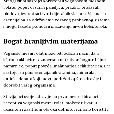
Mnogi biljni sastojci korišćeni u veganskom mesnom
rolatu, poput ovsenih pahuljica, prezli ili orašastih
plodova, izvrsni su izvori dijetalnih vlakana. Vlakna su
esencijalna za održavanje zdravog probavnog sistema
i mogu takođe pomoći u snižavanju nivoa holesterola.
Bogat hranljivim materijama
Veganski mesni rolat može biti odličan način da u
ishranu uključite raznovrsnu nutritivno bogate biljne
namirnice, poput povrća, mahunarki i celih žitarica. Ovi
sastojci su puni esencijalnih vitamina, minerala i
antioksidanata koji mogu podržati opšte zdravlje i
dobrobit vašeg organizma.
Stavljajući svoje zdravlje na prvo mesto i birajući
recept za veganski mesni rolat, možete uživati u
ukusnom i zasitnom obroku dok istovremeno koristite