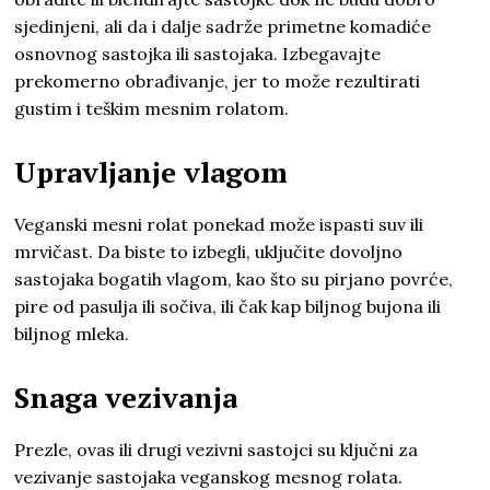
sjedinjeni, ali da i dalje sadrže primetne komadiće
osnovnog sastojka ili sastojaka. Izbegavajte
prekomerno obrađivanje, jer to može rezultirati
gustim i teškim mesnim rolatom.
Upravljanje vlagom
Veganski mesni rolat ponekad može ispasti suv ili
mrvičast. Da biste to izbegli, uključite dovoljno
sastojaka bogatih vlagom, kao što su pirjano povrće,
pire od pasulja ili sočiva, ili čak kap biljnog bujona ili
biljnog mleka.
Snaga vezivanja
Prezle, ovas ili drugi vezivni sastojci su ključni za
vezivanje sastojaka veganskog mesnog rolata.