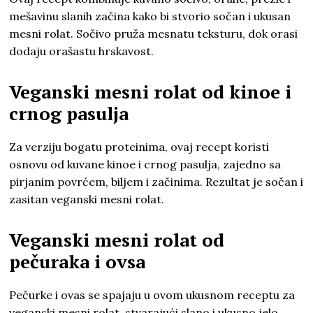
mešavinu slanih začina kako bi stvorio sočan i ukusan
mesni rolat. Sočivo pruža mesnatu teksturu, dok orasi
dodaju orašastu hrskavost.
Veganski mesni rolat od kinoe i
crnog pasulja
Za verziju bogatu proteinima, ovaj recept koristi
osnovu od kuvane kinoe i crnog pasulja, zajedno sa
pirjanim povrćem, biljem i začinima. Rezultat je sočan i
zasitan veganski mesni rolat.
Veganski mesni rolat od
pečuraka i ovsa
Pečurke i ovas se spajaju u ovom ukusnom receptu za
veganski mesni rolat, stvarajući slano i ukusno jelo.