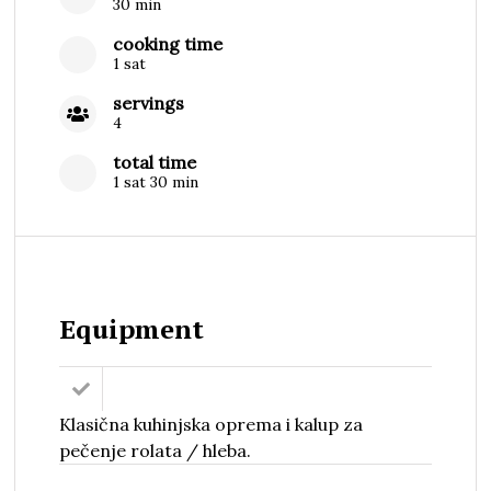
30 min
cooking time
1 sat
servings
4
total time
1 sat 30 min
Equipment
Klasična kuhinjska oprema i kalup za
pečenje rolata / hleba.