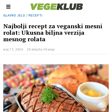
GLAVNO JELO
/
RECEPTI
Najbolji recept za veganski mesni
rolat: Ukusna biljna verzija
mesnog rolata
мај 17, 2024
20 minuta čitanja