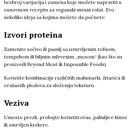
bezbroj varijacija i zamena koje možete napraviti u
osnovnom receptu za veganski mesni rolat. Evo
nekoliko ideja sa kojima možete da počnete:
Izvori proteina
Zamenite sočivo ili pasulj sa izmrvljenim tofuom,
tempehom ili biljnim mlevenim „mesom“ (kao što su
proizvodi Beyond Meat ili Impossible Foods).
Koristite kombinaciju različitih mahunarki, žitarica ili
orašastih plodova za složeniju teksturu.
Veziva
Umesto prezli, probajte koristiti ovas, pahuljice kinoe
ili smrvljen krekere.