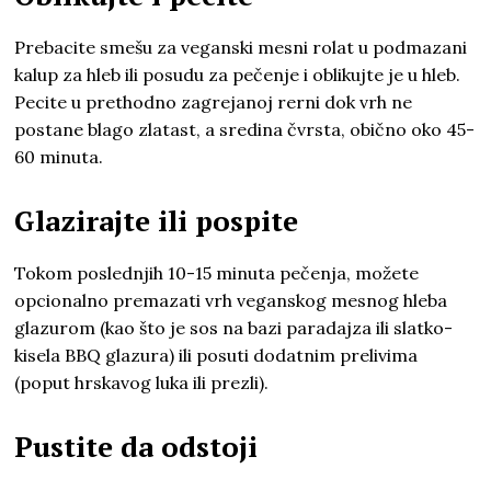
Prebacite smešu za veganski mesni rolat u podmazani
kalup za hleb ili posudu za pečenje i oblikujte je u hleb.
Pecite u prethodno zagrejanoj rerni dok vrh ne
postane blago zlatast, a sredina čvrsta, obično oko 45-
60 minuta.
Glazirajte ili pospite
Tokom poslednjih 10-15 minuta pečenja, možete
opcionalno premazati vrh veganskog mesnog hleba
glazurom (kao što je sos na bazi paradajza ili slatko-
kisela BBQ glazura) ili posuti dodatnim prelivima
(poput hrskavog luka ili prezli).
Pustite da odstoji