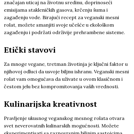
značajan uticaj na životnu sredinu, doprinoseći
emisijama stakleničkih gasova, krčenju šuma i
zagađenju vode. Birajući recept za veganski mesni
rolat, možete smanjiti svoje učešće u ekološkom
zagađenju i podržati održivije prehrambene sisteme.
Etički stavovi
Za mnoge vegane, tretman životinja je ključni faktor u
njihovoj odluci da usvoje biljnu ishranu. Veganski mesni
rolat vam omogućava da uživate u ovom klasičnom i
čestom jelu bez kompromitovanja vaših vrednosti.
Kulinarijska kreativnost
Pravljenje ukusnog veganskog mesnog rolata otvara
svet neverovatnih kulinarskih mogućnosti. Možete
eksperimentisati sa raznovrsnim biljnim sastojcima,