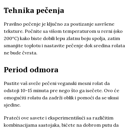
Tehnika pečenja
Pravilno pečenje je ključno za postizanje savršene
teksture. Počnite sa višom temperaturom u rerni (oko
200°C) kako biste dobili lepu zlatnu boju spolja, zatim
smanjite toplotu i nastavite pečenje dok sredina rolata
ne bude čvrsta.
Period odmora
Pustite vaš sveže pečeni veganski mesni rolat da
odstoji 10-15 minuta pre nego što ga isečete. Ovo će
omogućiti rolatu da zadrži oblik i pomoći da se ukusi
sjedine.
Prateći ove savete i eksperimentišući sa različitim
kombinacijama sastojaka, bićete na dobrom putu da