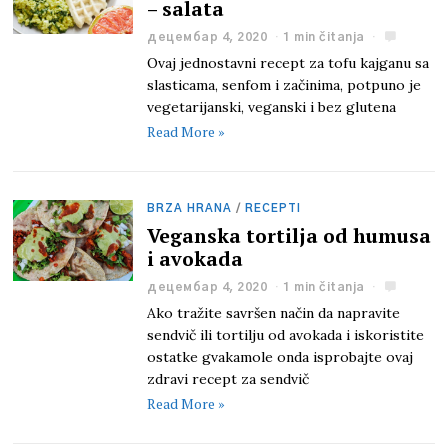
– salata
децембар 4, 2020
1 min čitanja
Ovaj jednostavni recept za tofu kajganu sa
slasticama, senfom i začinima, potpuno je
vegetarijanski, veganski i bez glutena
Read More »
BRZA HRANA
/
RECEPTI
Veganska tortilja od humusa
i avokada
децембар 4, 2020
1 min čitanja
Ako tražite savršen način da napravite
sendvič ili tortilju od avokada i iskoristite
ostatke gvakamole onda isprobajte ovaj
zdravi recept za sendvič
Read More »