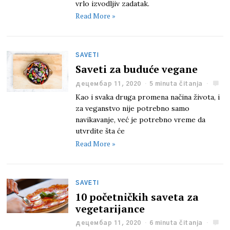
vrlo izvodljiv zadatak.
Read More »
SAVETI
Saveti za buduće vegane
децембар 11, 2020
5 minuta čitanja
Kao i svaka druga promena načina života, i
za veganstvo nije potrebno samo
navikavanje, već je potrebno vreme da
utvrdite šta će
Read More »
SAVETI
10 početničkih saveta za
vegetarijance
децембар 11, 2020
6 minuta čitanja