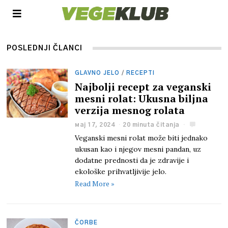
POSLEDNJI ČLANCI
GLAVNO JELO
/
RECEPTI
Najbolji recept za veganski
mesni rolat: Ukusna biljna
verzija mesnog rolata
мај 17, 2024
20 minuta čitanja
Veganski mesni rolat može biti jednako
ukusan kao i njegov mesni pandan, uz
dodatne prednosti da je zdravije i
ekološke prihvatljivije jelo.
Read More »
ČORBE