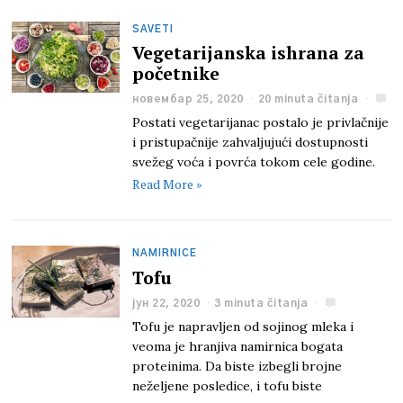
SAVETI
Vegetarijanska ishrana za
početnike
новембар 25, 2020
20 minuta čitanja
Postati vegetarijanac postalo je privlačnije
i pristupačnije zahvaljujući dostupnosti
svežeg voća i povrća tokom cele godine.
Read More »
NAMIRNICE
Tofu
јун 22, 2020
3 minuta čitanja
Tofu je napravljen od sojinog mleka i
veoma je hranjiva namirnica bogata
proteinima. Da biste izbegli brojne
neželjene posledice, i tofu biste