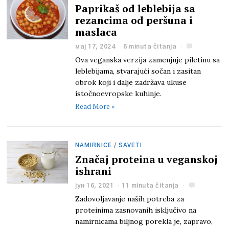
Paprikaš od leblebija sa
rezancima od peršuna i
maslaca
мај 17, 2024
6 minuta čitanja
Ova veganska verzija zamenjuje piletinu sa
leblebijama, stvarajući sočan i zasitan
obrok koji i dalje zadržava ukuse
istočnoevropske kuhinje.
Read More »
NAMIRNICE
/
SAVETI
Značaj proteina u veganskoj
ishrani
јун 16, 2021
11 minuta čitanja
Zadovoljavanje naših potreba za
proteinima zasnovanih isključivo na
namirnicama biljnog porekla je, zapravo,