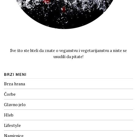
Sve što ste hteli da znate o veganstvu i vegetarijanstvu a niste se
usudili da pitate!
BRZI MENI
Brza hrana
Čorbe
Glavno jelo
Hleb
Lifestyle
Namirnice