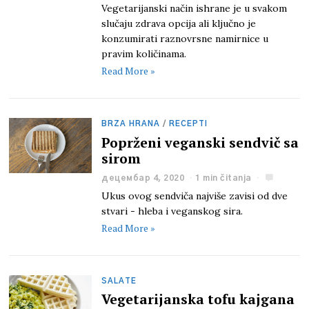
Vegetarijanski način ishrane je u svakom
slučaju zdrava opcija ali ključno je
konzumirati raznovrsne namirnice u
pravim količinama.
Read More »
BRZA HRANA
/
RECEPTI
Poprženi veganski sendvič sa
sirom
децембар 4, 2020
1 min čitanja
Ukus ovog sendviča najviše zavisi od dve
stvari - hleba i veganskog sira.
Read More »
SALATE
Vegetarijanska tofu kajgana